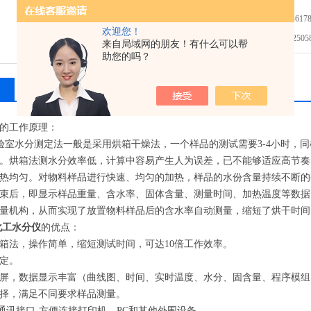
免费咨询：0596-6178
欢迎您！
发邮件给我们：2505874
来自局域网的朋友！有什么可以帮
助您的吗？
相关产品
留言询价
的工作原理：
室水分测定法一般是采用烘箱干燥法，一个样品的测试需要3-4小时，
。烘箱法测水分效率低，计算中容易
产生人为误差，已不能够适应高节奏
热均匀。对物料样品进行快速、均匀的加热，样品的水份含量持续不断的
束后，即显示样品重量、含水率、固体含量、测量时间、加热温度等数据
量机构，从而实现了放置物料样品后的含水率自动测量，缩短了烘干时间
化工水分仪
的优点：
箱法，操作简单，缩短测试时间，可达10倍工作效率。
定。
屏，数据显示丰富（曲线图、时间、实时温度、水分、固含量、程序模组
择，满足不同要求样品测量。
32通讯接口-方便连接打印机、PC和其他外围设备。