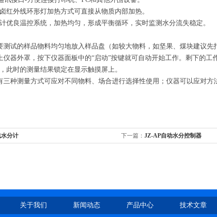
卤红外线环形灯加热方式可直接从物质内部加热。
设计优良温控系统，加热均匀，形成平衡循环，实时监测水分流失
测试的样品物料均匀地放入样品盘（如较大物料，如坚果、煤块建议先
仪器外罩，按下仪器面板中的“启动”按键就可自动开始工作。剩下的工
，此时的测量结果锁定在显示触摸屏上。
三种测量方式可应对不同物料、场合进行选择性使用；仪器可以应对方
线水分计
下一篇：
JZ-AP自动水分控制器
关于我们
新闻动态
产品中心
技术文章