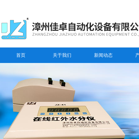
首页
关于我们
新闻动态