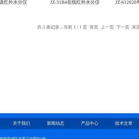
食品级红外水分仪
JZ-31B4在线红外水分仪
JZ-612
共 3 条记录，当前 1 / 1 页 首页 上一页 下一页 
关于我们
新闻动态
产品中心
技术文章
州市芗城区北星工业园921号